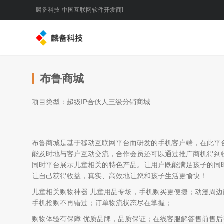
麟备科技-中国互联网软件开发商!
布鲁商城
项目类型：超级IP合伙人三级分销商城
布鲁商城是基于移动互联网平台而研发的手机客户端，在此平
能及时地与客户互动交流，合作会员还可以通过推广商机得到
同时平台展示儿童相关的特色产品。让用户既能满足孩子的同
让自己获得收益，真实、高效地让您和孩子生活更愉快！
儿童相关购物神器:儿童用品专场，手机购买更便捷；动漫周边
手机抢购不再错过；订单物流状态尽在掌握；
购物体验有保障:优质品牌，品质保证；在线客服解答售前售后